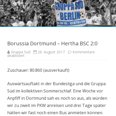
Skip
to
content
Borussia Dortmund – Hertha BSC 2:0
Gruppa Süd
26. August 2017
Kommentare
für
deaktiviert
Borussia
Dortmund
–
Zuschauer: 80.860 (ausverkauft)
Hertha
BSC
2:0
Auswärtsauftakt in der Bundesliga und die Gruppa
Süd im kollektiven Sommerschlaf. Eine Woche vor
Anpfiff in Dortmund sah es noch so aus, als würden
wir zu zweit im PKW anreisen und drei Tage später
hätten wir fast noch einen Bus anmieten können.