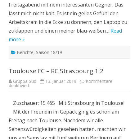
Freitagabend mit nem interessanten Gegner. Das
lässt mich nicht kalt. Es ist ein geiles Gefühl den
Arbeitskram in die Ecke zu donnern, den Laptop zu
zuklappen und einen meiner blau-weißen…
Read
more »
Berichte
,
Saison 18/19
Toulouse FC – RC Strasbourg 1:2
Gruppa Süd
13. Januar 2019
Kommentare
für
deaktiviert
Toulouse
FC
–
Zuschauer: 15.465 Mit Strasbourg in Toulouse!
RC
Strasbourg
Mit der Freundin im Gepäck ging es schon am
1:2
Freitag nach Toulouse. Nachdem wir alle
Sehenswürdigkeiten gesehen hatten, machten wir
uns am Samstag mit fünf weiteren Berlinern auf