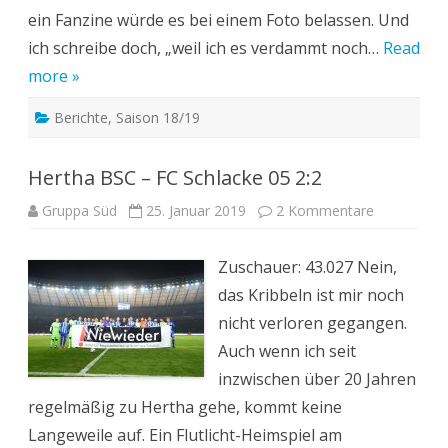
ein Fanzine würde es bei einem Foto belassen. Und
ich schreibe doch, „weil ich es verdammt noch…
Read
more »
Berichte
,
Saison 18/19
Hertha BSC – FC Schlacke 05 2:2
zu
Gruppa Süd
25. Januar 2019
2 Kommentare
Hertha
BSC
–
Zuschauer: 43.027 Nein,
FC
Schlacke
das Kribbeln ist mir noch
05
2:2
nicht verloren gegangen.
Auch wenn ich seit
inzwischen über 20 Jahren
regelmäßig zu Hertha gehe, kommt keine
Langeweile auf. Ein Flutlicht-Heimspiel am