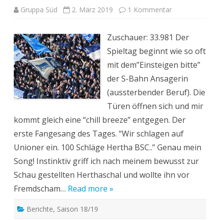
zu
Gruppa Süd
2. März 2019
1 Kommentar
Hertha
BSC
–
Zuschauer: 33.981 Der
FSV
Mainz
Spieltag beginnt wie so oft
05
2:1
mit dem”Einsteigen bitte”
der S-Bahn Ansagerin
(aussterbender Beruf). Die
Türen öffnen sich und mir
kommt gleich eine “chill breeze” entgegen. Der
erste Fangesang des Tages. “Wir schlagen auf
Unioner ein. 100 Schläge Hertha BSC..” Genau mein
Song! Instinktiv griff ich nach meinem bewusst zur
Schau gestellten Herthaschal und wollte ihn vor
Fremdscham…
Read more »
Berichte
,
Saison 18/19