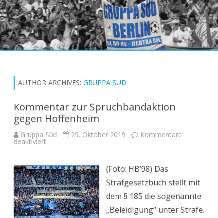
Skip
to
content
AUTHOR ARCHIVES:
GRUPPA SÜD
Kommentar zur Spruchbandaktion
gegen Hoffenheim
Gruppa Süd
29. Oktober 2019
Kommentare
für
deaktiviert
Kommentar
zur
Spruchbandaktion
gegen
(Foto: HB’98) Das
Hoffenheim
Strafgesetzbuch stellt mit
dem § 185 die sogenannte
„Beleidigung“ unter Strafe.