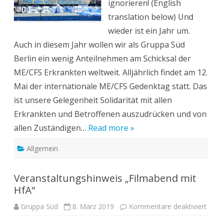
ignorieren! (English
translation below) Und
wieder ist ein Jahr um.
Auch in diesem Jahr wollen wir als Gruppa Süd
Berlin ein wenig Anteilnehmen am Schicksal der
ME/CFS Erkrankten weltweit. Alljährlich findet am 12.
Mai der internationale ME/CFS Gedenktag statt. Das
ist unsere Gelegenheit Solidarität mit allen
Erkrankten und Betroffenen auszudrücken und von
allen Zuständigen…
Read more »
Allgemein
Veranstaltungshinweis „Filmabend mit
HfA“
für
Gruppa Süd
8. März 2019
Kommentare deaktiviert
Vera
„Fil