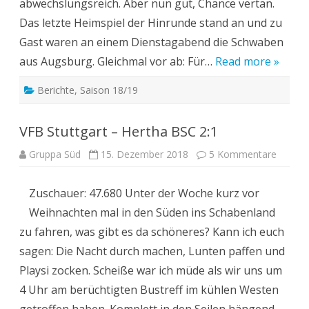
abwechslungsreich. Aber nun gut, Chance vertan.
Das letzte Heimspiel der Hinrunde stand an und zu
Gast waren an einem Dienstagabend die Schwaben
aus Augsburg. Gleichmal vor ab: Für…
Read more »
Berichte
,
Saison 18/19
VFB Stuttgart – Hertha BSC 2:1
zu
Gruppa Süd
15. Dezember 2018
5 Kommentare
VFB
Stuttga
–
Zuschauer: 47.680 Unter der Woche kurz vor
Hertha
BSC
Weihnachten mal in den Süden ins Schabenland
2:1
zu fahren, was gibt es da schöneres? Kann ich euch
sagen: Die Nacht durch machen, Lunten paffen und
Playsi zocken. Scheiße war ich müde als wir uns um
4 Uhr am berüchtigten Bustreff im kühlen Westen