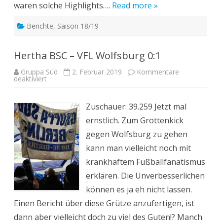
waren solche Highlights….
Read more »
Berichte
,
Saison 18/19
Hertha BSC – VFL Wolfsburg 0:1
Gruppa Süd
2. Februar 2019
Kommentare
für
deaktiviert
Hertha
BSC
–
VFL
Zuschauer: 39.259 Jetzt mal
Wolfsburg
0:1
ernstlich. Zum Grottenkick
gegen Wolfsburg zu gehen
kann man vielleicht noch mit
krankhaftem Fußballfanatismus
erklären. Die Unverbesserlichen
können es ja eh nicht lassen.
Einen Bericht über diese Grütze anzufertigen, ist
dann aber vielleicht doch zu viel des Guten!? Manch