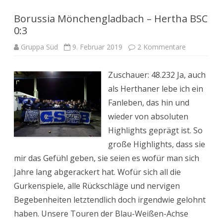
Borussia Mönchengladbach – Hertha BSC
0:3
zu
Gruppa Süd
9. Februar 2019
2 Kommentare
Borussia
Mönchengl
–
Zuschauer: 48.232 Ja, auch
Hertha
BSC
als Herthaner lebe ich ein
0:3
Fanleben, das hin und
wieder von absoluten
Highlights geprägt ist. So
große Highlights, dass sie
mir das Gefühl geben, sie seien es wofür man sich
Jahre lang abgerackert hat. Wofür sich all die
Gurkenspiele, alle Rückschläge und nervigen
Begebenheiten letztendlich doch irgendwie gelohnt
haben. Unsere Touren der Blau-Weißen-Achse