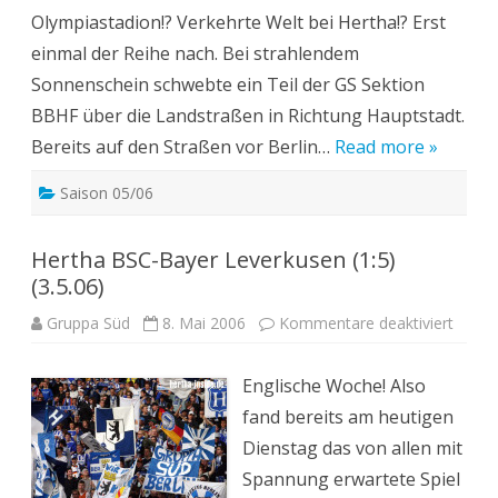
Olympiastadion!? Verkehrte Welt bei Hertha!? Erst
einmal der Reihe nach. Bei strahlendem
Sonnenschein schwebte ein Teil der GS Sektion
BBHF über die Landstraßen in Richtung Hauptstadt.
Bereits auf den Straßen vor Berlin…
Read more »
Saison 05/06
Hertha BSC-Bayer Leverkusen (1:5)
(3.5.06)
für
Gruppa Süd
8. Mai 2006
Kommentare deaktiviert
Herth
BSC-
Bayer
Englische Woche! Also
Lever
(1:5)
fand bereits am heutigen
(3.5.0
Dienstag das von allen mit
Spannung erwartete Spiel