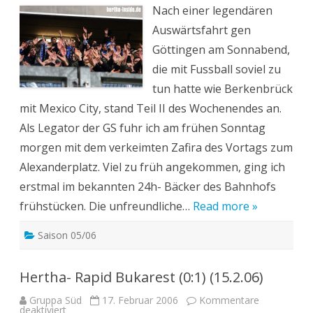
(26.2.06)
Nach einer legendären
Auswärtsfahrt gen
Göttingen am Sonnabend,
die mit Fussball soviel zu
tun hatte wie Berkenbrück
mit Mexico City, stand Teil II des Wochenendes an.
Als Legator der GS fuhr ich am frühen Sonntag
morgen mit dem verkeimten Zafira des Vortags zum
Alexanderplatz. Viel zu früh angekommen, ging ich
erstmal im bekannten 24h- Bäcker des Bahnhofs
frühstücken. Die unfreundliche…
Read more »
Saison 05/06
Hertha- Rapid Bukarest (0:1) (15.2.06)
Gruppa Süd
17. Februar 2006
Kommentare
für
deaktiviert