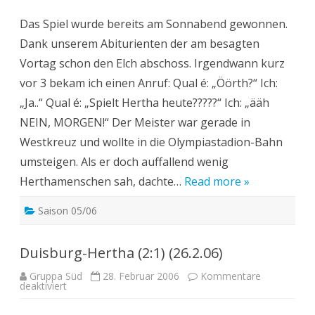
BSC-
Arminia
Das Spiel wurde bereits am Sonnabend gewonnen.
Bielefeld
(1:0)
Dank unserem Abiturienten der am besagten
(19.3.06)
Vortag schon den Elch abschoss. Irgendwann kurz
vor 3 bekam ich einen Anruf: Qual é: „Öörth?“ Ich:
„Ja..“ Qual é: „Spielt Hertha heute?????“ Ich: „ääh
NEIN, MORGEN!“ Der Meister war gerade in
Westkreuz und wollte in die Olympiastadion-Bahn
umsteigen. Als er doch auffallend wenig
Herthamenschen sah, dachte…
Read more »
Saison 05/06
Duisburg-Hertha (2:1) (26.2.06)
Gruppa Süd
28. Februar 2006
Kommentare
für
deaktiviert
Duisburg-
Hertha
(2:1)