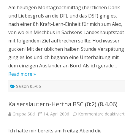
Karl
Am heutigen Montagnachmittag (herzlichen Dank
SC
(3:2)
und Liebesgruß an die DFL und das DSF) ging es,
(10.
nach einer 8h Kraft-Lern-Einheit für mich zum Alex,
von wo ein Mischbus in Sachsens Landeshauptstadt
mit folgendem Ziel aufbrechen sollte: Hochwasser
gucken! Mit der üblichen halben Stunde Verspätung
ging es los und ich begann eine Unterhaltung mit
dem einzigen Ausländer an Bord. Als ich gerade…
Read more »
Saison 05/06
Kaiserslautern-Hertha BSC (0:2) (8.4.06)
für
Gruppa Süd
14. April 2006
Kommentare deaktiviert
Kais
Her
BSC
Ich hatte mir bereits am Freitag Abend die
(0:2)