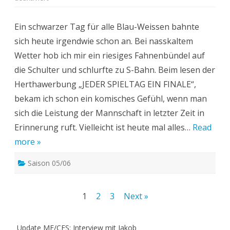
Hertha-
Rapid
Bukarest
Ein schwarzer Tag für alle Blau-Weissen bahnte
(0:1)
(15.2.06)
sich heute irgendwie schon an. Bei nasskaltem
Wetter hob ich mir ein riesiges Fahnenbündel auf
die Schulter und schlurfte zu S-Bahn. Beim lesen der
Herthawerbung „JEDER SPIELTAG EIN FINALE“,
bekam ich schon ein komisches Gefühl, wenn man
sich die Leistung der Mannschaft in letzter Zeit in
Erinnerung ruft. Vielleicht ist heute mal alles…
Read
more »
Saison 05/06
Beitragsnavigation
1
2
3
Next »
Update ME/CFS: Interview mit Jakob