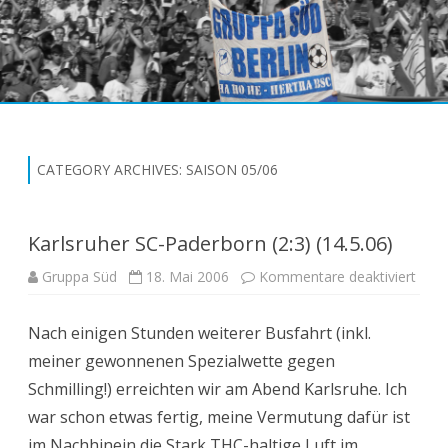
Skip
to
content
CATEGORY ARCHIVES:
SAISON 05/06
Karlsruher SC-Paderborn (2:3) (14.5.06)
für
Gruppa Süd
18. Mai 2006
Kommentare deaktiviert
Karls
SC-
Pade
Nach einigen Stunden weiterer Busfahrt (inkl.
(2:3)
(14.5
meiner gewonnenen Spezialwette gegen
Schmilling!) erreichten wir am Abend Karlsruhe. Ich
war schon etwas fertig, meine Vermutung dafür ist
im Nachhinein die Stark THC-haltige Luft im