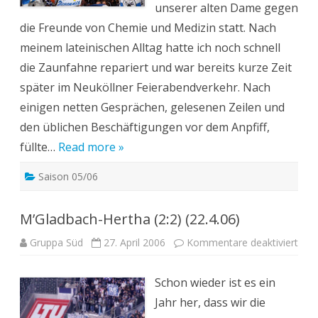
unserer alten Dame gegen
die Freunde von Chemie und Medizin statt. Nach
meinem lateinischen Alltag hatte ich noch schnell
die Zaunfahne repariert und war bereits kurze Zeit
später im Neuköllner Feierabendverkehr. Nach
einigen netten Gesprächen, gelesenen Zeilen und
den üblichen Beschäftigungen vor dem Anpfiff,
füllte…
Read more »
Saison 05/06
M’Gladbach-Hertha (2:2) (22.4.06)
für
Gruppa Süd
27. April 2006
Kommentare deaktiviert
M’G
Her
(2:2)
Schon wieder ist es ein
(22.
Jahr her, dass wir die