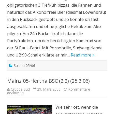
(8.4
obligatorischen 3 Tiefkühlpizzas, die Fahnen und
natürlich das Alkoholfreie Bier (diesmal Löwenbräu)
in den Rucksack gestopft und so konnte ich fast
ausgeschlafen und ohne jegliche Hektik zum Alex
pilgern. Am 24h Bäcker traf ich dann die
Partyfraktion, um den berüchtigten Kamerad von
der St.Pauli-Fahrt. Mit Pornobrille, Südseegirlande
und UB’90-Schal erklärte er mir…
Read more »
Saison 05/06
Mainz 05-Hertha BSC (2:2) (25.3.06)
Gruppa Süd
29. März 2006
Kommentare
für
deaktiviert
Mainz
05-
Hertha
BSC
Wie sehr oft, wenn die
(2:2)
(25.3.06)