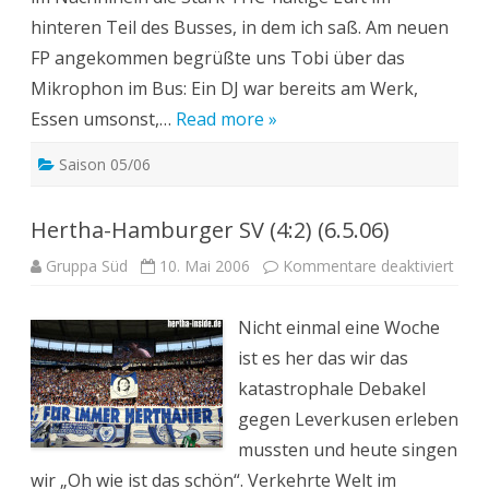
hinteren Teil des Busses, in dem ich saß. Am neuen
FP angekommen begrüßte uns Tobi über das
Mikrophon im Bus: Ein DJ war bereits am Werk,
Essen umsonst,…
Read more »
Saison 05/06
Hertha-Hamburger SV (4:2) (6.5.06)
für
Gruppa Süd
10. Mai 2006
Kommentare deaktiviert
Hert
Hamb
SV
Nicht einmal eine Woche
(4:2)
(6.5.
ist es her das wir das
katastrophale Debakel
gegen Leverkusen erleben
mussten und heute singen
wir „Oh wie ist das schön“. Verkehrte Welt im