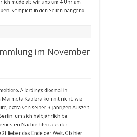
r ich müde als wir uns um 4 Uhr am
aben. Komplett in den Seilen hängend
rsammlung im November
eltiere. Allerdings diesmal in
derversammlung
 Marmota Kablera kommt nicht, wie
er
te, extra von seiner 3-jährigen Auszeit
rlin, um sich halbjährlich bei
neuesten Nachrichten aus der
ßt lieber das Ende der Welt. Ob hier