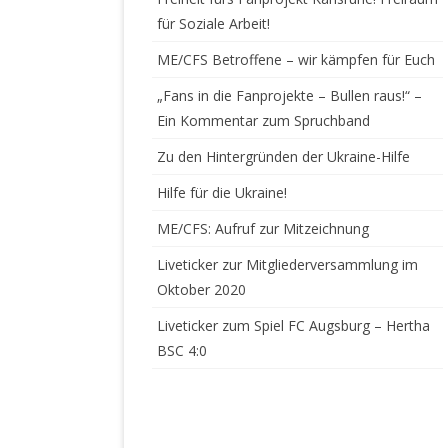
für Soziale Arbeit!
SAISON 07/08
ME/CFS Betroffene – wir kämpfen für Euch
SAISON 08/09
„Fans in die Fanprojekte – Bullen raus!“ –
Ein Kommentar zum Spruchband
SAISON 09/10
Zu den Hintergründen der Ukraine-Hilfe
SAISON 10/11
Hilfe für die Ukraine!
SAISON 11/12
ME/CFS: Aufruf zur Mitzeichnung
SAISON 12/13
Liveticker zur Mitgliederversammlung im
SAISON 13/14
Oktober 2020
Liveticker zum Spiel FC Augsburg – Hertha
SAISON 14/15
BSC 4:0
SAISON 15/16
SAISON 16/17