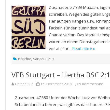
Zuschauer: 27.939 Maaaan. Eigent
schreiben. Wegen des guten Erge
Her auf den Rängen usw. Ich fand
Fackeln zünden zumindest mal ab
Chance vertan. Das letzte Heimsp
waren an einem Dienstagabend d
vor ab: Für…
Read more »
Berichte
,
Saison 18/19
VFB Stuttgart – Hertha BSC 2:
zu
Gruppa Süd
15. Dezember 2018
5 Kommentare
VFB
Stut
–
Zuschauer: 47.680 Unter der Woche kurz vor Weihn
Her
BSC
Schabenland zu fahren, was gibt es da schöneres? 
2:1