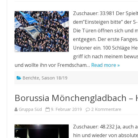
BSC
–
Zuschauer: 33.981 Der Spiel
FSV
Mainz
dem”Einsteigen bitte” der S
05
2:1
Die Türen öffnen sich und m
entgegen. Der erste Fanges
Unioner ein. 100 Schläge He
griff ich nach meinem bewus
und wollte ihn vor Fremdscham…
Read more »
Berichte
,
Saison 18/19
Borussia Mönchengladbach – 
zu
Gruppa Süd
9. Februar 2019
2 Kommentare
Borussi
Mönche
–
Zuschauer: 48.232 Ja, auch a
Hertha
BSC
hin und wieder von absolute
0:3