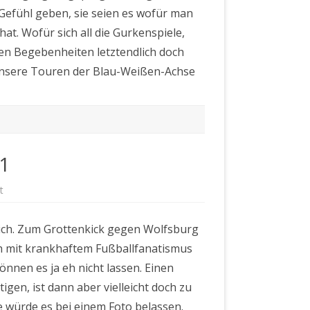
s Gefühl geben, sie seien es wofür man
hat. Wofür sich all die Gurkenspiele,
gen Begebenheiten letztendlich doch
Unsere Touren der Blau-Weißen-Achse
:1
für
t
Hertha
BSC
–
tlich. Zum Grottenkick gegen Wolfsburg
VFL
Wolfsburg
h mit krankhaftem Fußballfanatismus
0:1
önnen es ja eh nicht lassen. Einen
igen, ist dann aber vielleicht doch zu
e würde es bei einem Foto belassen.