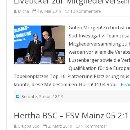
Liveticker zur Mitgliedervers
zu
Micha
19. Mai 2019
12 Kommentare
Liveticker
zur
Mitgliederver
Guten Morgen! Zu höchst u
–
19.05.2019
Süd-Investigativ-Team zusa
Mitgliederversammlung zu b
werden vor allem die Verab
Lustenberger sowie die Ver
Qualifikation für die Europa
Tabellenplatzes Top-10-Platzierung Platzierung muss
konnte, diese MV bestimmen. Hurra! 11:04 Robi…
Rea
Berichte
,
Saison 18/19
Hertha BSC – FSV Mainz 05 2:1
zu
Gruppa Süd
2. März 2019
1 Kommentar
Hertha