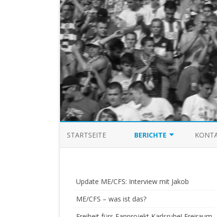
STARTSEITE
BERICHTE
KONTA
SAISON 03/04
SAISON 04/05
Update ME/CFS: Interview mit Jakob
SAISON 05/06
ME/CFS – was ist das?
Freiheit fürs Fanprojekt Karlsruhe! Freiraum
SAISON 06/07