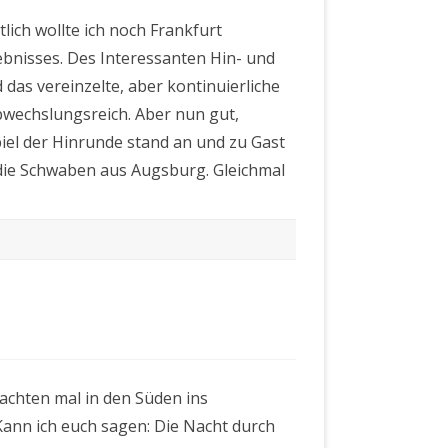
BSC
–
lich wollte ich noch Frankfurt
FC
Augsburg
bnisses. Des Interessanten Hin- und
2:2
 das vereinzelte, aber kontinuierliche
wechslungsreich. Aber nun gut,
iel der Hinrunde stand an und zu Gast
ie Schwaben aus Augsburg. Gleichmal
1
tgart
achten mal in den Süden ins
tha
Kann ich euch sagen: Die Nacht durch