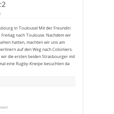
:2
für
t
Toulouse
FC
–
sbourg in Toulouse! Mit der Freundin
RC
Strasbourg
 Freitag nach Toulouse. Nachdem wir
1:2
sehen hatten, machten wir uns am
Berlinern auf den Weg nach Colomiers.
wir die ersten beiden Strasbourger mit
tmal eine Rugby-Kneipe besuchten da
für
viert
Hertha