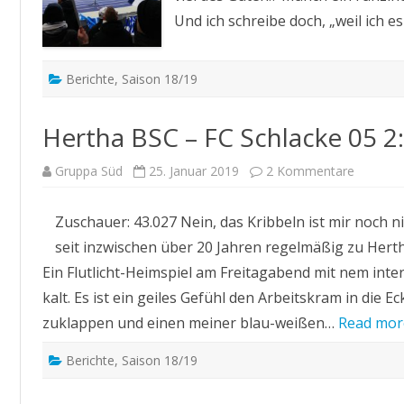
Und ich schreibe doch, „weil ich
Berichte
,
Saison 18/19
Hertha BSC – FC Schlacke 05 2
zu
Gruppa Süd
25. Januar 2019
2 Kommentare
Hertha
BSC
–
Zuschauer: 43.027 Nein, das Kribbeln ist mir noch 
FC
Schlack
seit inzwischen über 20 Jahren regelmäßig zu Hert
05
2:2
Ein Flutlicht-Heimspiel am Freitagabend mit nem inte
kalt. Es ist ein geiles Gefühl den Arbeitskram in die 
zuklappen und einen meiner blau-weißen…
Read mor
Berichte
,
Saison 18/19