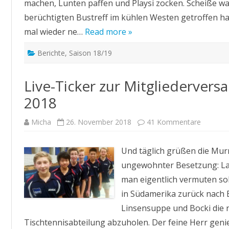
machen, Lunten paffen und Playsi zocken. Scheiße wa
berüchtigten Bustreff im kühlen Westen getroffen h
mal wieder ne…
Read more »
Berichte
,
Saison 18/19
Live-Ticker zur Mitgliederve
2018
zu
Micha
26. November 2018
41 Kommentare
Live-
Ticker
zur
Und täglich grüßen die Murm
Mitglie
im
ungewohnter Besetzung: La
Novemb
2018
man eigentlich vermuten soll
in Südamerika zurück nach Be
Linsensuppe und Bocki die 
Tischtennisabteilung abzuholen. Der feine Herr genie