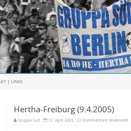
Skip
to
KT | LINKS
content
Hertha-Freiburg (9.4.2005)
f
Gruppa Süd
12. April 2005
Kommentare deaktiviert
H
F