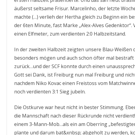
ersten Halbzeit präsentierte. Und das sah heut brasil
äußerst seltsame Frisur. Marcelinho, der letzte Woc
machte (…) verlieh der Hertha gleich zu Beginn ein be
der 6ten Minute, fast Marke „Alex-Alves Gedenktor“.
einen Elfmeter, zum verdienten 2:0 Halbzeitstand.
In der zweiten Halbzeit zeigten unsere Blau-Weißen da
besonders mögen und auch schon öfter mal bestraf
zurück…und der SCF konnte durch einen unaussprech
Gott sei Dank, ist Freiburg nun mal Freiburg und ni
nachdem Niko Kovac einen Freistoss vom Matchwinne
noch verdienten 3:1 Sieg jubeln.
Die Ostkurve war heut nicht in bester Stimmung. Ebe
die Mannschaft nach dieser Rückrunde nicht verdient!
einem 3-Mann-Mob…als ein am Oberring „befestigter
plante und darum bat&xnbsp; abgeholt zu werden, k