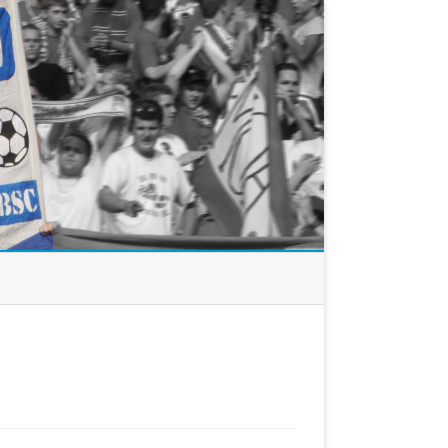
ür
ertha-
reiburg