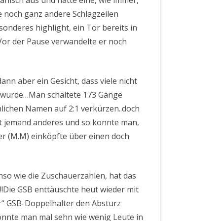
ianisch aus und hatte eine, wie immer,
he noch ganz andere Schlagzeilen
sonderes highlight, ein Tor bereits in
 Vor der Pause verwandelte er noch
nn aber ein Gesicht, dass viele nicht
t wurde…Man schaltete 173 Gänge
lichen Namen auf 2:1 verkürzen..doch
cht jemand anderes und so konnte man,
r (M.M) einköpfte über einen doch
nso wie die Zuschauerzahlen, hat das
!!Die GSB enttäuschte heut wieder mit
“ GSB-Doppelhalter den Absturz
onnte man mal sehn wie wenig Leute in