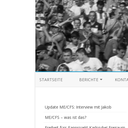
STARTSEITE
BERICHTE
KONTA
SAISON 03/04
SAISON 04/05
Update ME/CFS: Interview mit Jakob
SAISON 05/06
ME/CFS – was ist das?
Freiheit fürs Fanprojekt Karlsruhe! Freiraum
SAISON 06/07