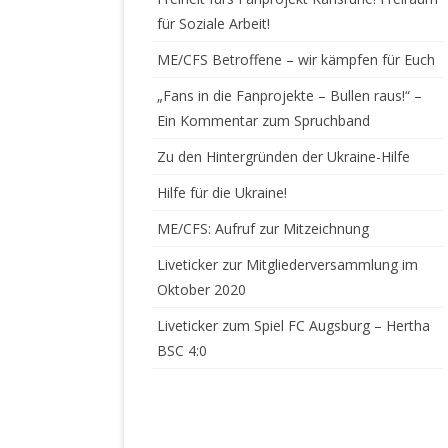
für Soziale Arbeit!
SAISON 07/08
ME/CFS Betroffene – wir kämpfen für Euch
SAISON 08/09
„Fans in die Fanprojekte – Bullen raus!“ –
Ein Kommentar zum Spruchband
SAISON 09/10
Zu den Hintergründen der Ukraine-Hilfe
SAISON 10/11
Hilfe für die Ukraine!
SAISON 11/12
ME/CFS: Aufruf zur Mitzeichnung
SAISON 12/13
Liveticker zur Mitgliederversammlung im
SAISON 13/14
Oktober 2020
Liveticker zum Spiel FC Augsburg – Hertha
SAISON 14/15
BSC 4:0
SAISON 15/16
SAISON 16/17