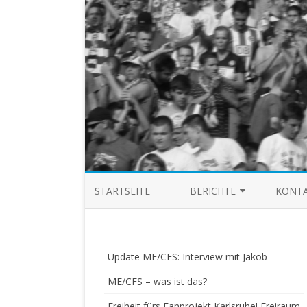
STARTSEITE
BERICHTE
KONTA
SAISON 03/04
SAISON 04/05
Update ME/CFS: Interview mit Jakob
SAISON 05/06
ME/CFS – was ist das?
Freiheit fürs Fanprojekt Karlsruhe! Freiraum
SAISON 06/07