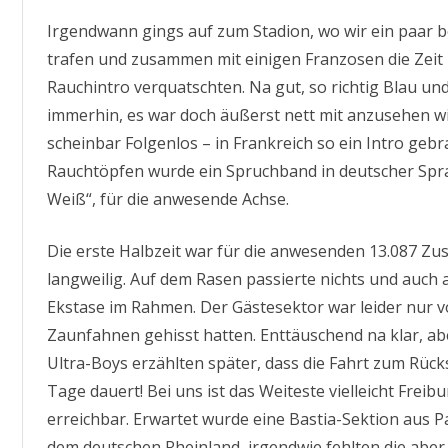
Irgendwann gings auf zum Stadion, wo wir ein paar 
trafen und zusammen mit einigen Franzosen die Zeit 
Rauchintro verquatschten. Na gut, so richtig Blau un
immerhin, es war doch äußerst nett mit anzusehen w
scheinbar Folgenlos – in Frankreich so ein Intro geb
Rauchtöpfen wurde ein Spruchband in deutscher Spr
Weiß“, für die anwesende Achse.
Die erste Halbzeit war für die anwesenden 13.087 Zu
langweilig. Auf dem Rasen passierte nichts und auch a
Ekstase im Rahmen. Der Gästesektor war leider nur vo
Zaunfahnen gehisst hatten. Enttäuschend na klar, abe
Ultra-Boys erzählten später, dass die Fahrt zum Rücks
Tage dauert! Bei uns ist das Weiteste vielleicht Frei
erreichbar. Erwartet wurde eine Bastia-Sektion aus Pa
dem deutschen Rheinland, irgendwie fehlten die aber