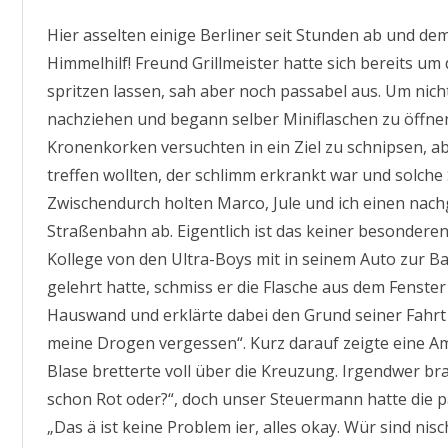
Hier asselten einige Berliner seit Stunden ab und d
Himmelhilf! Freund Grillmeister hatte sich bereits u
spritzen lassen, sah aber noch passabel aus. Um nic
nachziehen und begann selber Miniflaschen zu öffne
Kronenkorken versuchten in ein Ziel zu schnipsen, ab
treffen wollten, der schlimm erkrankt war und solche
Zwischendurch holten Marco, Jule und ich einen nac
Straßenbahn ab. Eigentlich ist das keiner besondere
Kollege von den Ultra-Boys mit in seinem Auto zur Ba
gelehrt hatte, schmiss er die Flasche aus dem Fenster
Hauswand und erklärte dabei den Grund seiner Fahrt
meine Drogen vergessen“. Kurz darauf zeigte eine Am
Blase bretterte voll über die Kreuzung. Irgendwer br
schon Rot oder?“, doch unser Steuermann hatte die p
„Das ä ist keine Problem ier, alles okay. Wür sind nisc