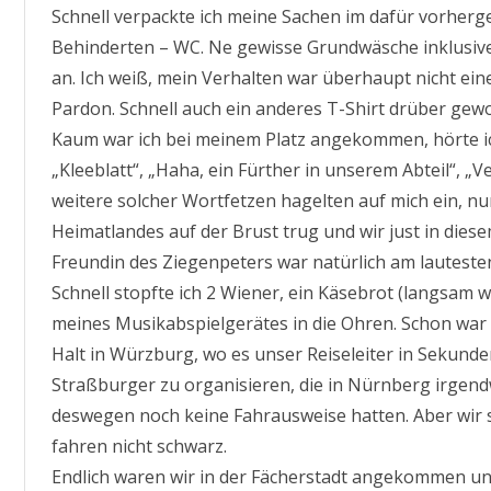
Schnell verpackte ich meine Sachen im dafür vorher
Behinderten – WC. Ne gewisse Grundwäsche inklusiv
an. Ich weiß, mein Verhalten war überhaupt nicht ei
Pardon. Schnell auch ein anderes T-Shirt drüber gewo
Kaum war ich bei meinem Platz angekommen, hörte i
„Kleeblatt“, „Haha, ein Fürther in unserem Abteil“, 
weitere solcher Wortfetzen hagelten auf mich ein, nu
Heimatlandes auf der Brust trug und wir just in dies
Freundin des Ziegenpeters war natürlich am lautesten 
Schnell stopfte ich 2 Wiener, ein Käsebrot (langsam w
meines Musikabspielgerätes in die Ohren. Schon war 
Halt in Würzburg, wo es unser Reiseleiter in Sekunde
Straßburger zu organisieren, die in Nürnberg irgen
deswegen noch keine Fahrausweise hatten. Aber wir 
fahren nicht schwarz.
Endlich waren wir in der Fächerstadt angekommen und