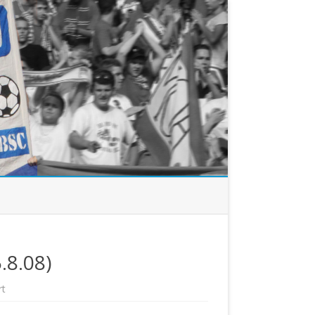
.8.08)
für
rt
RC
Strasbourg