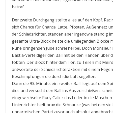
betraf.
Der zweite Durchgang stellte alles auf den Kopf. Rac
sich Chance für Chance. Latte, Pfosten, Außennetz und
der Schiedsrichter, standen aber irgendwie ständig 
gesamte Ultra-Block heizte die umliegenden Blöcke m
Ruhe bringenden Jubelschrei herbei. Doch Monsieur Pi
Bastia-Verteidiger den Ball mit beiden Händen über d
tobten. Der Block hinter dem Tor, zu Teilen mit Meina
antwortete der Schiedsrichteraktion mit einem Reg
Beschimpfungen die durch die Luft segelten.
Dann die 93. Minute, ein zweiter Ball liegt auf dem Sp
dies und versucht den Ball ins Aus zu schießen, schei
eingewechselte Rudy Calier das Leder in die Maschen 
Linienrichter hielt brav die Schnauze (was bei den vi
unparteiischen Partei zuvor auch absolut angebracht 