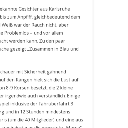
bekannte Gesichter aus Karlsruhe
bis zum Anpfiff, gleichbedeutend dem
d Weiß war der Rauch nicht, aber
ie Problemlos – und vor allem
racht werden kann. Zu den paar
ache gezeigt „Zusammen in Blau und
schauer mit Sicherheit gähnend
uf den Rängen hielt sich die Lust auf
n 8-9 Korsen besetzt, die 2 kleine
r irgendwie auch verständlich. Einige
piel inklusive der Fährüberfahrt 3
burg und in 12 Stunden mindestens
ris (um die 40 Mitglieder) und eine aus
, zumindest was die erwartete „Masse“