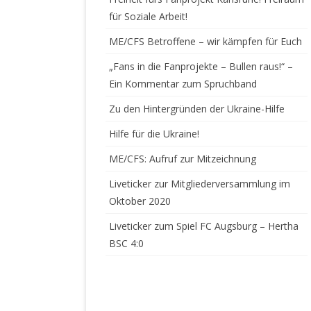
für Soziale Arbeit!
SAISON 07/08
ME/CFS Betroffene – wir kämpfen für Euch
SAISON 08/09
„Fans in die Fanprojekte – Bullen raus!“ –
Ein Kommentar zum Spruchband
SAISON 09/10
Zu den Hintergründen der Ukraine-Hilfe
SAISON 10/11
Hilfe für die Ukraine!
SAISON 11/12
ME/CFS: Aufruf zur Mitzeichnung
SAISON 12/13
Liveticker zur Mitgliederversammlung im
SAISON 13/14
Oktober 2020
Liveticker zum Spiel FC Augsburg – Hertha
SAISON 14/15
BSC 4:0
SAISON 15/16
SAISON 16/17